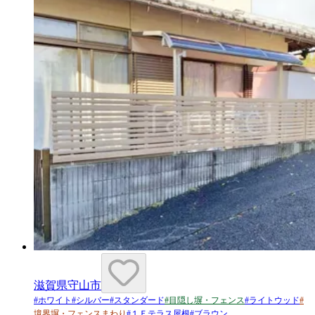
滋賀県守山市
#
ホワイト
#
シルバー
#
スタンダード
#
目隠し塀・フェンス
#
ライトウッド
#
境界塀・フェンスまわり
#
１Ｆテラス屋根
#
ブラウン