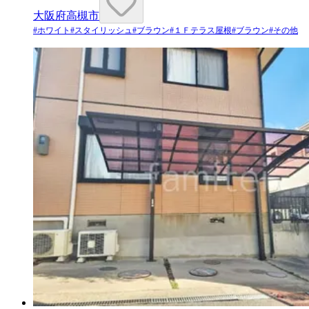
大阪府高槻市
#
ホワイト
#
スタイリッシュ
#
ブラウン
#
１Ｆテラス屋根
#
ブラウン
#
その他