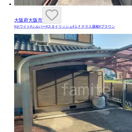
大阪府大阪市
#
ホワイト
#
シルバー
#
スタイリッシュ
#
１Ｆテラス屋根
#
ブラウン