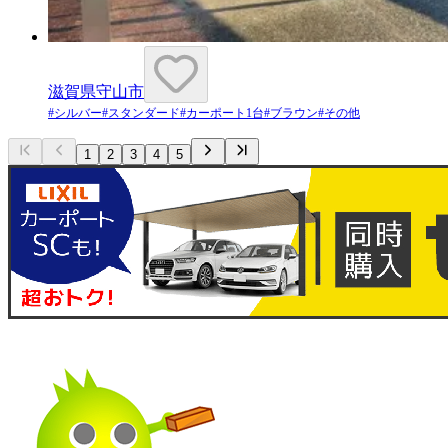
滋賀県守山市
#
シルバー
#
スタンダード
#
カーポート1台
#
ブラウン
#
その他
1
2
3
4
5