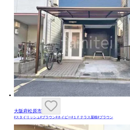
大阪府松原市
#
スタイリッシュ
#
ブラウン
#
ネイビー
#
１Ｆテラス屋根
#
ブラウン