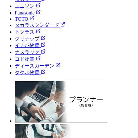
ユニソン
Panasonic
TOTO
タカラスタンダード
トクラス
クリナップ
イナバ物置
ナスラック
ヨド物置
ディーズガーデン
タクボ物置