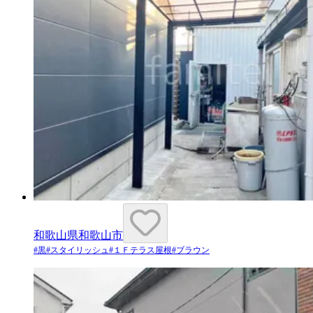
和歌山県和歌山市
#
黒
#
スタイリッシュ
#
１Ｆテラス屋根
#
ブラウン