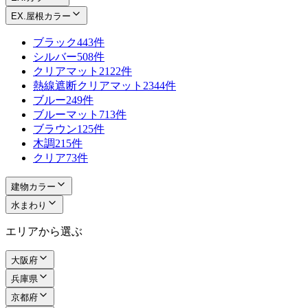
EX.屋根カラー
ブラック
443件
シルバー
508件
クリアマット
2122件
熱線遮断クリアマット
2344件
ブルー
249件
ブルーマット
713件
ブラウン
125件
木調
215件
クリア
73件
建物カラー
水まわり
エリアから選ぶ
大阪府
兵庫県
京都府