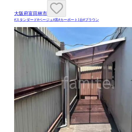
大阪府富田林市
#
スタンダード
#
ベージュ
#
黒
#
カーポート1台
#
ブラウン