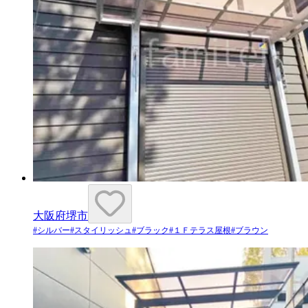
大阪府堺市
#
シルバー
#
スタイリッシュ
#
ブラック
#
１Ｆテラス屋根
#
ブラウン