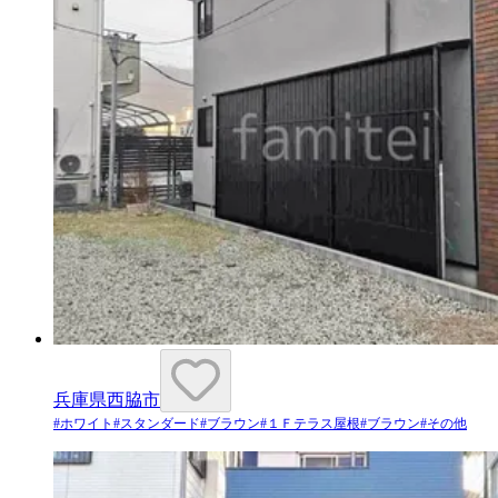
兵庫県西脇市
#
ホワイト
#
スタンダード
#
ブラウン
#
１Ｆテラス屋根
#
ブラウン
#
その他