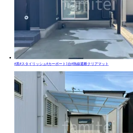
#
黒
#
スタイリッシュ
#
カーポート1台
#
熱線遮断クリアマット