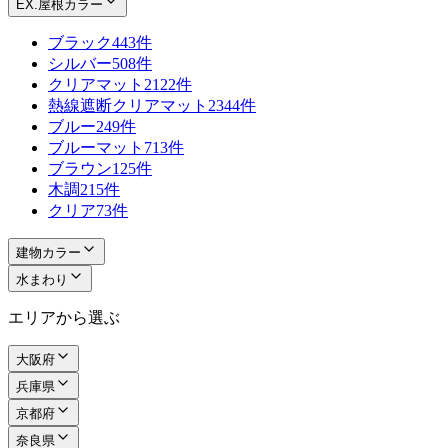
EX.屋根カラー
ブラック
443件
シルバー
508件
クリアマット
2122件
熱線遮断クリアマット
2344件
ブルー
249件
ブルーマット
713件
ブラウン
125件
木調
215件
クリア
73件
建物カラー
水まわり
エリアから選ぶ
大阪府
兵庫県
京都府
奈良県