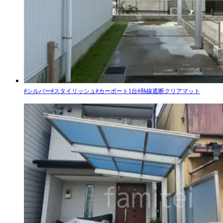
#
シルバー
#
スタイリッシュ
#
カーポート1台
#
熱線遮断クリアマット