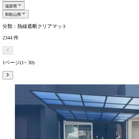
滋賀県
和歌山県
分類：熱線遮断クリアマット
2344
件
1ページ
(1~ 30)