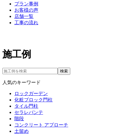
プラン事例
お客様の声
店舗一覧
工事の流れ
施工例
検索
人気のキーワード
ロックガーデン
化粧ブロック門柱
タイル門柱
セラレバンテ
階段
コンクリート アプローチ
土留め