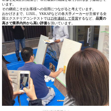
います。
その継続こそがお客様への信用につながると考えています。
おかげさまで、LIXIL、YKKAPなどの各大手メーカーが主催する全
国エクステリアコンテストでは
25年連続して受賞
するなど、
品質の
高さで業界内外から高い評価
を頂いています。