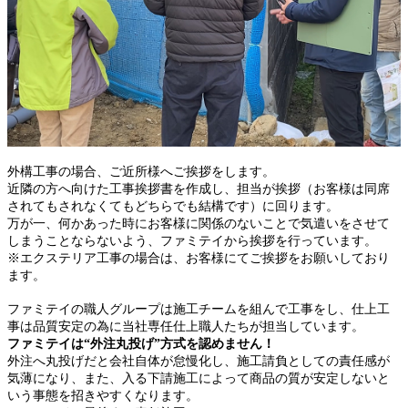
外構工事の場合、ご近所様へご挨拶をします。
近隣の方へ向けた工事挨拶書を作成し、担当が挨拶（お客様は同席
されてもされなくてもどちらでも結構です）に回ります。
万が一、何かあった時にお客様に関係のないことで気遣いをさせて
しまうことならないよう、ファミテイから挨拶を行っています。
※エクステリア工事の場合は、お客様にてご挨拶をお願いしており
ます。
ファミテイの職人グループは施工チームを組んで工事をし、仕上工
事は品質安定の為に当社専任仕上職人たちが担当しています。
ファミテイは“外注丸投げ”方式を認めません！
外注へ丸投げだと会社自体が怠慢化し、施工請負としての責任感が
気薄になり、また、入る下請施工によって商品の質が安定しないと
いう事態を招きやすくなります。