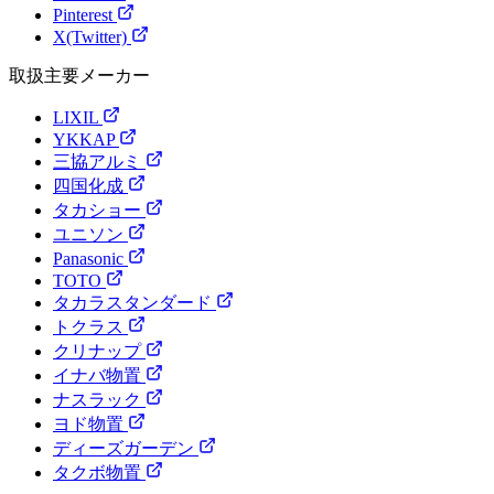
Pinterest
X(Twitter)
取扱主要メーカー
LIXIL
YKKAP
三協アルミ
四国化成
タカショー
ユニソン
Panasonic
TOTO
タカラスタンダード
トクラス
クリナップ
イナバ物置
ナスラック
ヨド物置
ディーズガーデン
タクボ物置