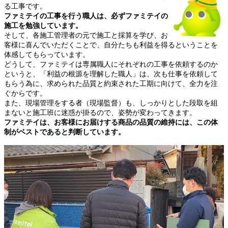
る工事です。
ファミテイの工事を行う職人は、必ずファミテイの
施工を勉強しています。
そして、各施工管理者の元で施工と採算を学び、お
客様に喜んでいただくことで、自分たちも利益を得るということを
体感してもらっています。
どうして、ファミテイは専属職人にそれぞれの工事を依頼するのか
というと、「利益の根源を理解した職人」は、次も仕事を依頼して
もらう為に、求められた品質と約束された工期に向けて、全力を注
ぐからです。
また、現場管理をする者（現場監督）も、しっかりとした段取を組
まないと施工班に迷惑が掛るので、姿勢が変わってきます。
ファミテイは、お客様にお届けする商品の品質の維持には、この体
制がベストであると判断しています。