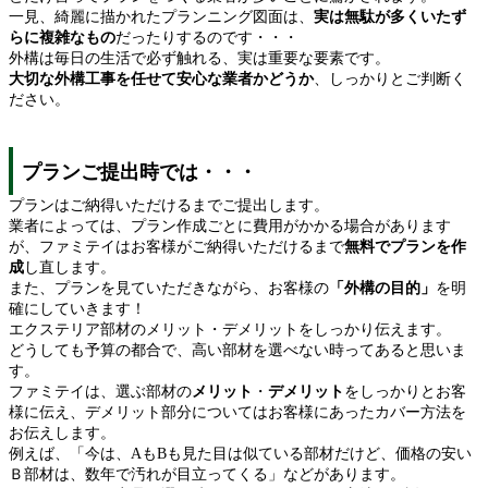
一見、綺麗に描かれたプランニング図面は、
実は無駄が多くいたず
らに複雑なもの
だったりするのです・・・
外構は毎日の生活で必ず触れる、実は重要な要素です。
大切な外構工事を任せて安心な業者かどうか
、しっかりとご判断く
ださい。
プランご提出時では・・・
プランはご納得いただけるまでご提出します。
業者によっては、プラン作成ごとに費用がかかる場合があります
が、ファミテイはお客様がご納得いただけるまで
無料でプランを作
成
し直します。
また、プランを見ていただきながら、お客様の
「外構の目的」
を明
確にしていきます！
エクステリア部材のメリット・デメリットをしっかり伝えます。
どうしても予算の都合で、高い部材を選べない時ってあると思いま
す。
ファミテイは、選ぶ部材の
メリット
・
デメリット
をしっかりとお客
様に伝え、デメリット部分についてはお客様にあったカバー方法を
お伝えします。
例えば、「今は、AもBも見た目は似ている部材だけど、価格の安い
Ｂ部材は、数年で汚れが目立ってくる」などがあります。