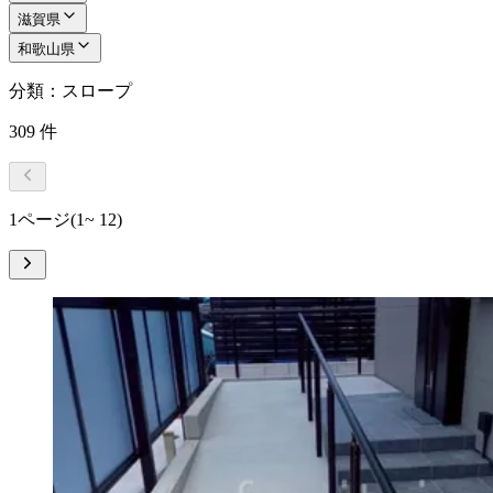
滋賀県
和歌山県
分類：スロープ
309
件
1ページ
(1~ 12)