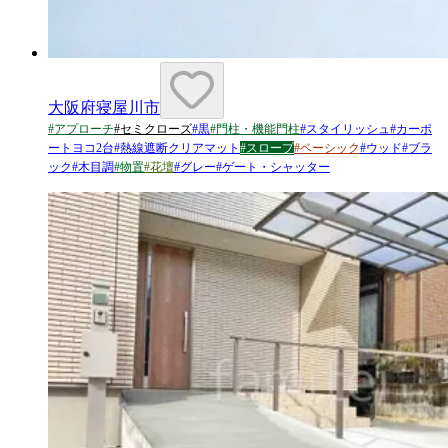
大阪府寝屋川市
#
アプローチ
#
セミクローズ
#
黒
#
門柱・機能門柱
#
スタイリッシュ
#
カーポ
ートヨコ2台
#
熱線遮断クリアマット
#
スロープ
#
ベーシック
#
ウッド
#
ブラ
ック
#
木目調
#
物置
#
花壇
#
グレー
#
ゲート・シャッター