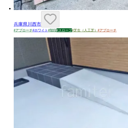
兵庫県川西市
#
アプローチ
#
ホワイト
#
階段
#
スロープ
#
芝生（人工芝）
#
アプローチ