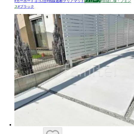
#
カーポートヨコ2台
#
熱線遮断クリアマット
#
スロープ
#
目隠し塀・フェン
ス
#
ブラック