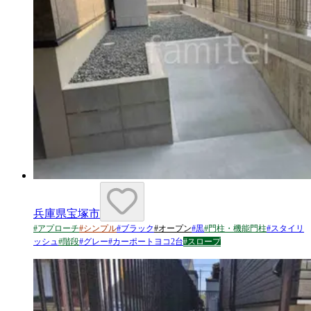
兵庫県宝塚市
#
アプローチ
#
シンプル
#
ブラック
#
オープン
#
黒
#
門柱・機能門柱
#
スタイリ
ッシュ
#
階段
#
グレー
#
カーポートヨコ2台
#
スロープ