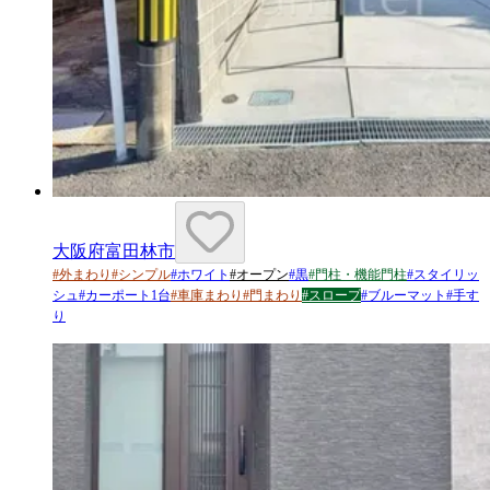
大阪府富田林市
#
外まわり
#
シンプル
#
ホワイト
#
オープン
#
黒
#
門柱・機能門柱
#
スタイリッ
シュ
#
カーポート1台
#
車庫まわり
#
門まわり
#
スロープ
#
ブルーマット
#
手す
り