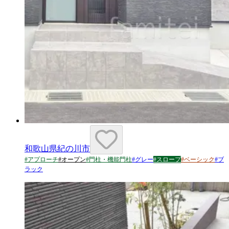
和歌山県紀の川市
#
アプローチ
#
オープン
#
門柱・機能門柱
#
グレー
#
スロープ
#
ベーシック
#
ブ
ラック