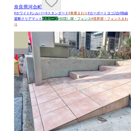
奈良県河合町
#
ホワイト
#
シルバー
#
スタンダード
#
車庫まわり
#
カーポートヨコ2台
#
熱線
遮断クリアマット
#
スロープ
#
目隠し塀・フェンス
#
境界塀・フェンスまわ
り