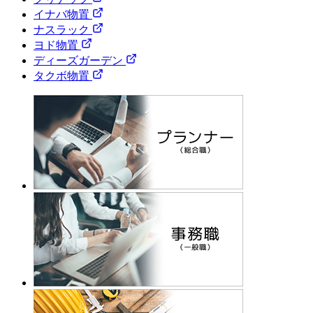
イナバ物置
ナスラック
ヨド物置
ディーズガーデン
タクボ物置