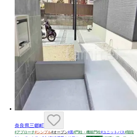
奈良県三郷町
#
アプローチ
#
シンプル
#
オープン
#
黒
#
門柱・機能門柱
#
ユニットバス
#
階段