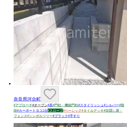
奈良県河合町
#
アプローチ
#
オープン
#
黒
#
門柱・機能門柱
#
スタイリッシュ
#
シルバー
#
階
段
#
カーポートヨコ2台
#
スロープ
#
ベーシック
#
タイルデッキ
#
目隠し塀・
フェンス
#
シンボルツリー
#
ブラック
#
手すり