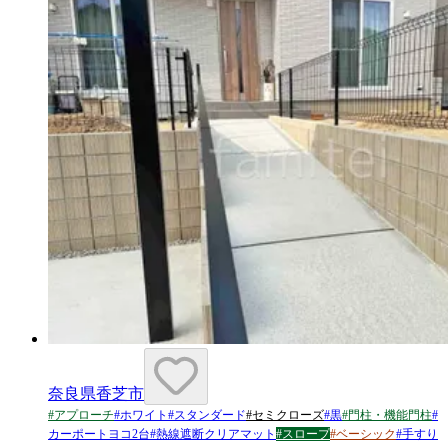
奈良県香芝市
#
アプローチ
#
ホワイト
#
スタンダード
#
セミクローズ
#
黒
#
門柱・機能門柱
#
カーポートヨコ2台
#
熱線遮断クリアマット
#
スロープ
#
ベーシック
#
手すり