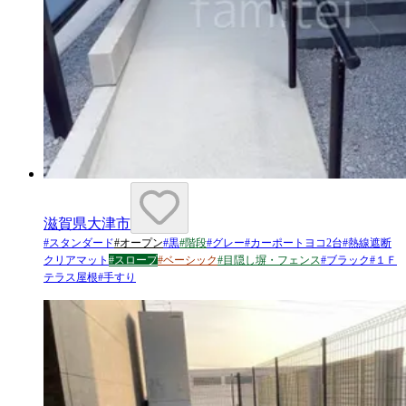
滋賀県大津市
#
スタンダード
#
オープン
#
黒
#
階段
#
グレー
#
カーポートヨコ2台
#
熱線遮断
クリアマット
#
スロープ
#
ベーシック
#
目隠し塀・フェンス
#
ブラック
#
１Ｆ
テラス屋根
#
手すり