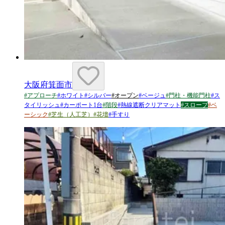
大阪府箕面市
#
アプローチ
#
ホワイト
#
シルバー
#
オープン
#
ベージュ
#
門柱・機能門柱
#
ス
タイリッシュ
#
カーポート1台
#
階段
#
熱線遮断クリアマット
#
スロープ
#
ベ
ーシック
#
芝生（人工芝）
#
花壇
#
手すり