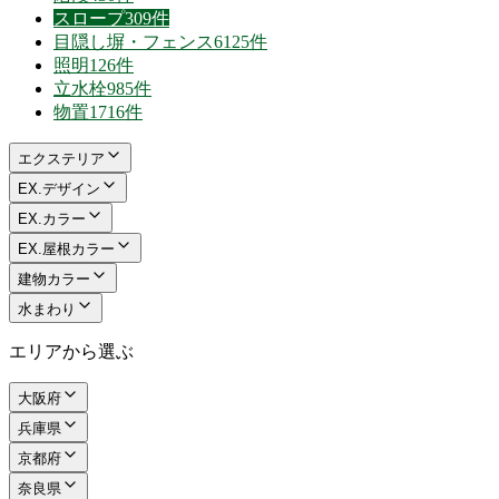
スロープ
309件
目隠し塀・フェンス
6125件
照明
126件
立水栓
985件
物置
1716件
エクステリア
EX.デザイン
EX.カラー
EX.屋根カラー
建物カラー
水まわり
エリアから選ぶ
大阪府
兵庫県
京都府
奈良県