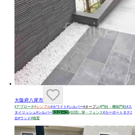
大阪府八尾市
#
アプローチ
#
シンプル
#
ホワイト
#
シルバー
#
オープン
#
門柱・機能門柱
#
ス
タイリッシュ
#
シルバー
#
スロープ
#
目隠し塀・フェンス
#
カーポートタテ2
台
#
ウッド
#
物置