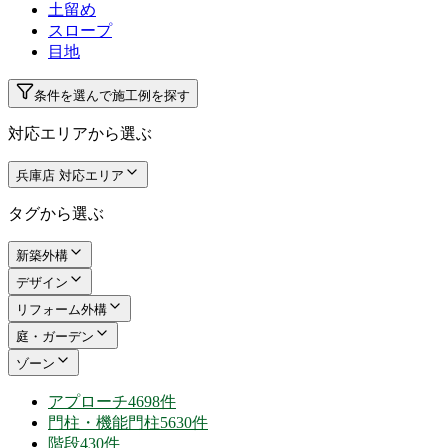
土留め
スロープ
目地
条件を選んで施工例を探す
対応エリアから選ぶ
兵庫店 対応エリア
タグから選ぶ
新築外構
デザイン
リフォーム外構
庭・ガーデン
ゾーン
アプローチ
4698件
門柱・機能門柱
5630件
階段
430件