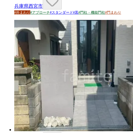
兵庫県西宮市
#
外まわり
#
アプローチ
#
スタンダード
#
黒
#
門柱・機能門柱
#
門まわり