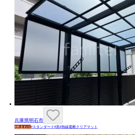
兵庫県明石市
#
外まわり
#
スタンダード
#
黒
#
熱線遮断クリアマット