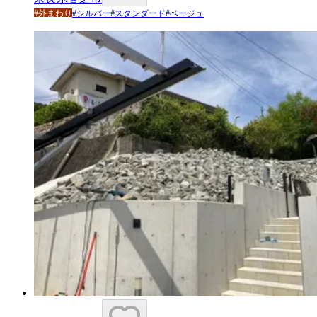
#
外まわり
#
シルバー
#
スタンダード
#
ベージュ