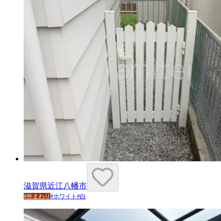
滋賀県近江八幡市
#
外まわり
#
ホワイト
#
白