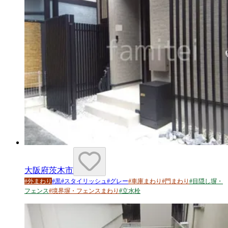
大阪府茨木市
#
外まわり
#
黒
#
スタイリッシュ
#
グレー
#
車庫まわり
#
門まわり
#
目隠し塀・
フェンス
#
境界塀・フェンスまわり
#
立水栓