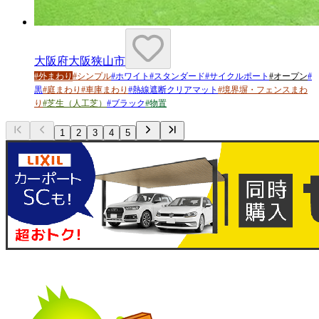
大阪府大阪狭山市
#
外まわり
#
シンプル
#
ホワイト
#
スタンダード
#
サイクルポート
#
オープン
#
黒
#
庭まわり
#
車庫まわり
#
熱線遮断クリアマット
#
境界塀・フェンスまわ
り
#
芝生（人工芝）
#
ブラック
#
物置
1
2
3
4
5