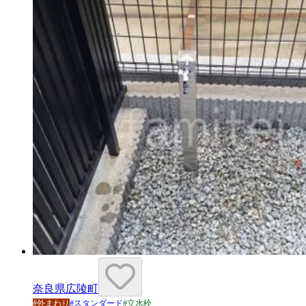
奈良県広陵町
#
外まわり
#
スタンダード
#
立水栓