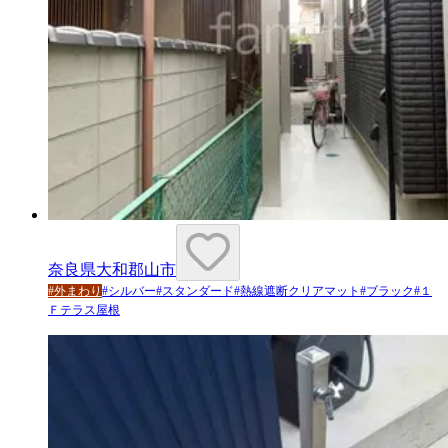
奈良県大和郡山市
#
外まわり
#
シルバー
#
スタンダード
#
熱線遮断クリアマット
#
ブラック
#
１
Ｆテラス屋根