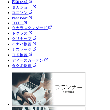
四国化成
タカショー
ユニソン
Panasonic
TOTO
タカラスタンダード
トクラス
クリナップ
イナバ物置
ナスラック
ヨド物置
ディーズガーデン
タクボ物置