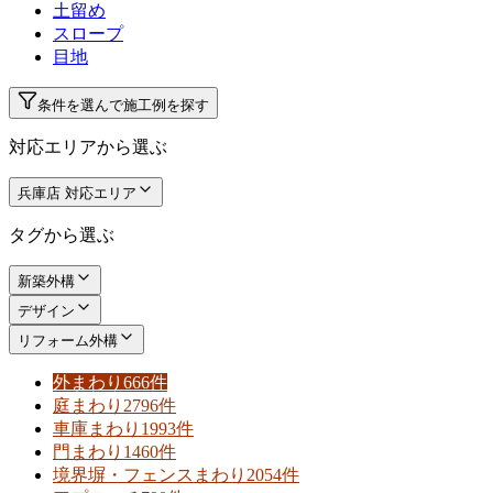
土留め
スロープ
目地
条件を選んで施工例を探す
対応エリアから選ぶ
兵庫店 対応エリア
タグから選ぶ
新築外構
デザイン
リフォーム外構
外まわり
666件
庭まわり
2796件
車庫まわり
1993件
門まわり
1460件
境界塀・フェンスまわり
2054件