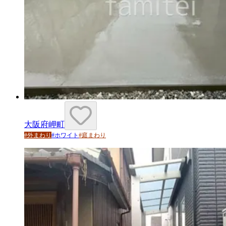
大阪府岬町
#
外まわり
#
ホワイト
#
庭まわり