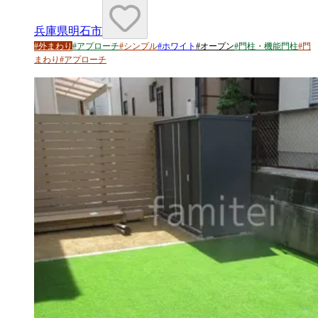
兵庫県明石市
#
外まわり
#
アプローチ
#
シンプル
#
ホワイト
#
オープン
#
門柱・機能門柱
#
門
まわり
#
アプローチ