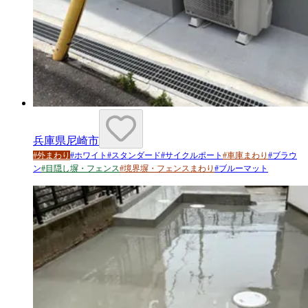
兵庫県尼崎市
#
外まわり
#
ホワイト
#
スタンダード
#
サイクルポート
#
車庫まわり
#
ブラウ
ン
#
目隠し塀・フェンス
#
境界塀・フェンスまわり
#
ブルーマット