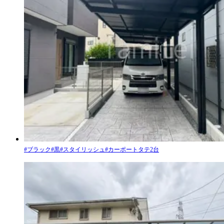
#
ブラック
#
黒
#
スタイリッシュ
#
カーポートタテ2台