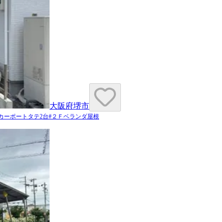
大阪府堺市
カーポートタテ2台
#
２Ｆベランダ屋根