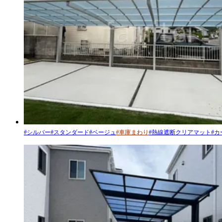
#
シルバー
#
スタンダード
#
ベージュ
#
車庫まわり
#
熱線遮断クリアマット
#
カ