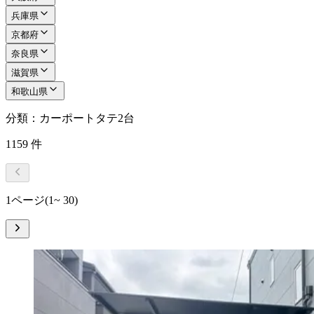
兵庫県
京都府
奈良県
滋賀県
和歌山県
分類：カーポートタテ2台
1159
件
1ページ
(1~ 30)