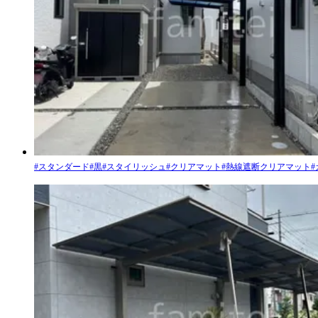
#
スタンダード
#
黒
#
スタイリッシュ
#
クリアマット
#
熱線遮断クリアマット
#