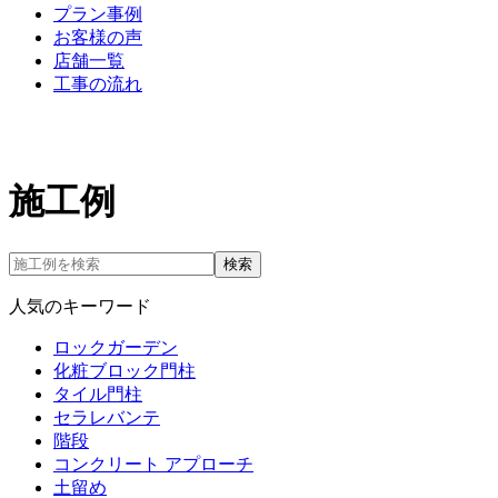
プラン事例
お客様の声
店舗一覧
工事の流れ
施工例
検索
人気のキーワード
ロックガーデン
化粧ブロック門柱
タイル門柱
セラレバンテ
階段
コンクリート アプローチ
土留め