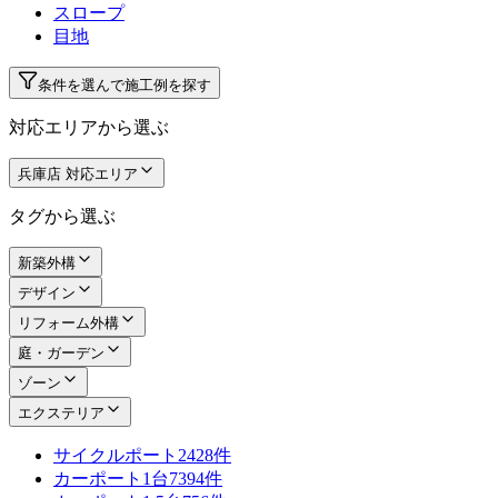
スロープ
目地
条件を選んで施工例を探す
対応エリアから選ぶ
兵庫店 対応エリア
タグから選ぶ
新築外構
デザイン
リフォーム外構
庭・ガーデン
ゾーン
エクステリア
サイクルポート
2428件
カーポート1台
7394件