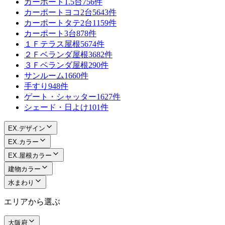
カーポート1.5台
756件
カーポートヨコ2台
5643件
カーポートタテ2台
1159件
カーポート3台
878件
１Ｆテラス屋根
5674件
２Ｆベランダ屋根
3682件
３Ｆベランダ屋根
290件
サンルーム
1660件
手すり
948件
ゲート・シャッター
1627件
シェード・日よけ
101件
EX.デザイン
EX.カラー
EX.屋根カラー
建物カラー
水まわり
エリアから選ぶ
大阪府