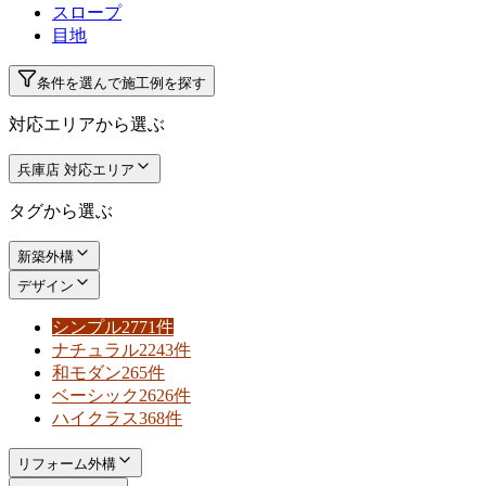
スロープ
目地
条件を選んで施工例を探す
対応エリアから選ぶ
兵庫店 対応エリア
タグから選ぶ
新築外構
デザイン
シンプル
2771件
ナチュラル
2243件
和モダン
265件
ベーシック
2626件
ハイクラス
368件
リフォーム外構