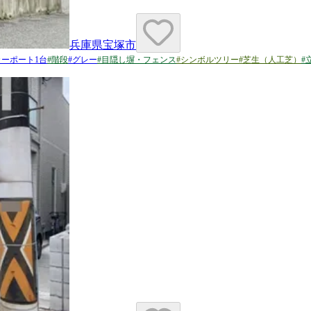
兵庫県宝塚市
カーポート1台
#
階段
#
グレー
#
目隠し塀・フェンス
#
シンボルツリー
#
芝生（人工芝）
#