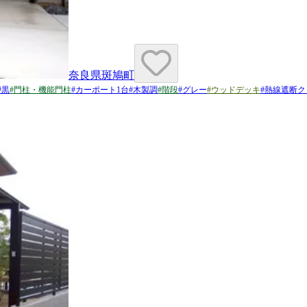
奈良県斑鳩町
#
黒
#
門柱・機能門柱
#
カーポート1台
#
木製調
#
階段
#
グレー
#
ウッドデッキ
#
熱線遮断ク