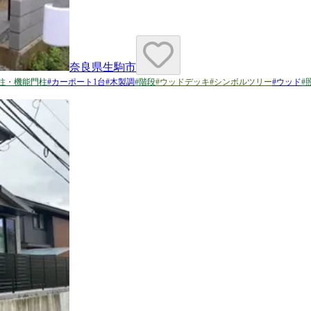
奈良県生駒市
柱・機能門柱
#
カーポート1台
#
木製調
#
階段
#
ウッドデッキ
#
シンボルツリー
#
ウッド
#