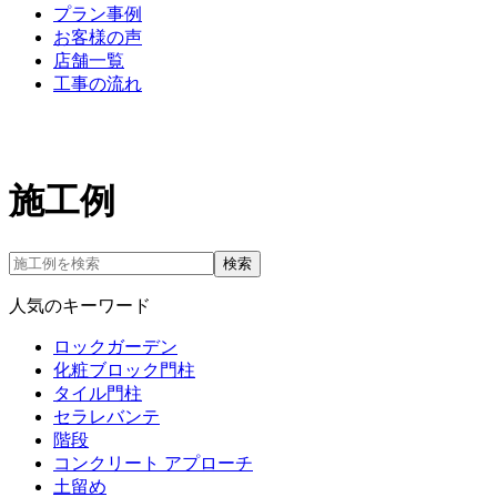
プラン事例
お客様の声
店舗一覧
工事の流れ
施工例
検索
人気のキーワード
ロックガーデン
化粧ブロック門柱
タイル門柱
セラレバンテ
階段
コンクリート アプローチ
土留め