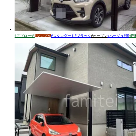
#
アプローチ
#
シンプル
#
スタンダード
#
ブラック
#
オープン
#
ベージュ
#
黒
#
門