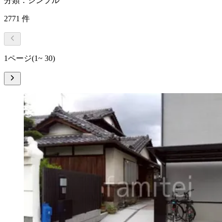
分類：シンプル
2771
件
1ページ
(1~ 30)