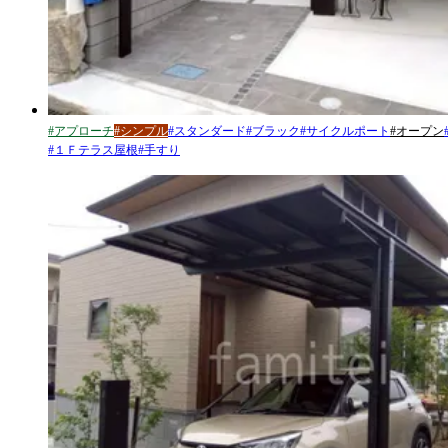
#
アプローチ
#
シンプル
#
スタンダード
#
ブラック
#
サイクルポート
#
オープン
#
１Ｆテラス屋根
#
手すり