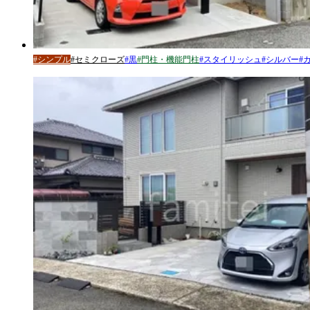
#
シンプル
#
セミクローズ
#
黒
#
門柱・機能門柱
#
スタイリッシュ
#
シルバー
#