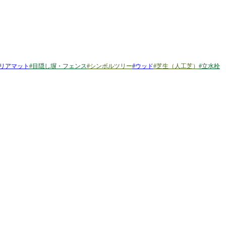
リアマット
#
目隠し塀・フェンス
#
シンボルツリー
#
ウッド
#
芝生（人工芝）
#
立水栓