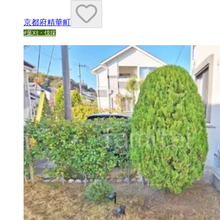
京都府精華町
#
葉刈・伐採