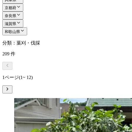
京都府
奈良県
滋賀県
和歌山県
分類：葉刈・伐採
209
件
1ページ
(1~ 12)