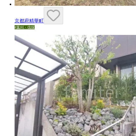
京都府精華町
#
葉刈・伐採