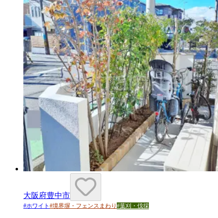
大阪府豊中市
#
ホワイト
#
境界塀・フェンスまわり
#
葉刈・伐採