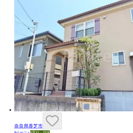
奈良県香芝市
#
ベージュ
#
葉刈・伐採