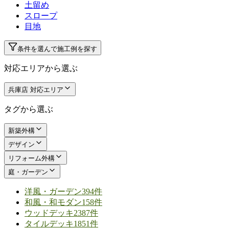
土留め
スロープ
目地
条件を選んで施工例を探す
対応エリアから選ぶ
兵庫店 対応エリア
タグから選ぶ
新築外構
デザイン
リフォーム外構
庭・ガーデン
洋風・ガーデン
394件
和風・和モダン
158件
ウッドデッキ
2387件
タイルデッキ
1851件