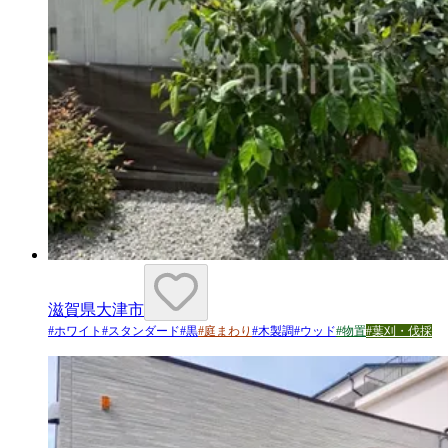
滋賀県大津市
#
ホワイト
#
スタンダード
#
黒
#
庭まわり
#
木製調
#
ウッド
#
物置
#
葉刈・伐採