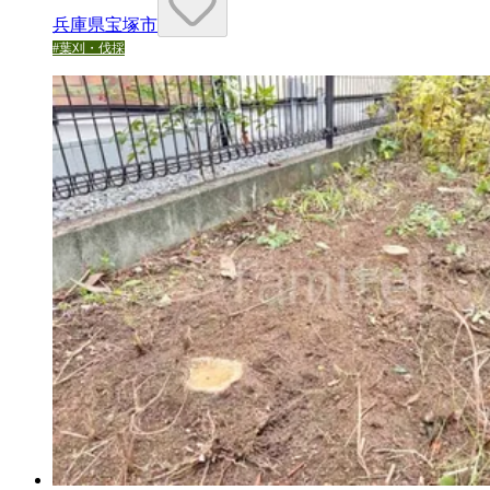
兵庫県宝塚市
#
葉刈・伐採