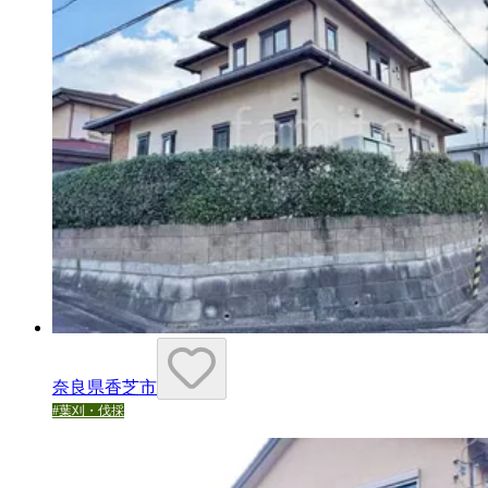
奈良県香芝市
#
葉刈・伐採