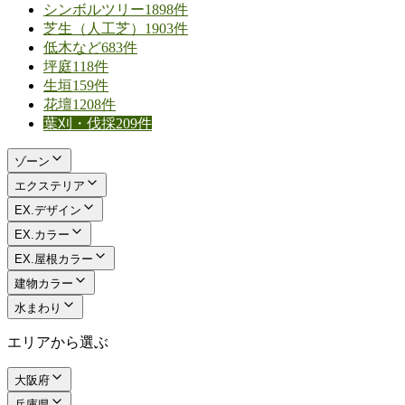
シンボルツリー
1898件
芝生（人工芝）
1903件
低木など
683件
坪庭
118件
生垣
159件
花壇
1208件
葉刈・伐採
209件
ゾーン
エクステリア
EX.デザイン
EX.カラー
EX.屋根カラー
建物カラー
水まわり
エリアから選ぶ
大阪府
兵庫県