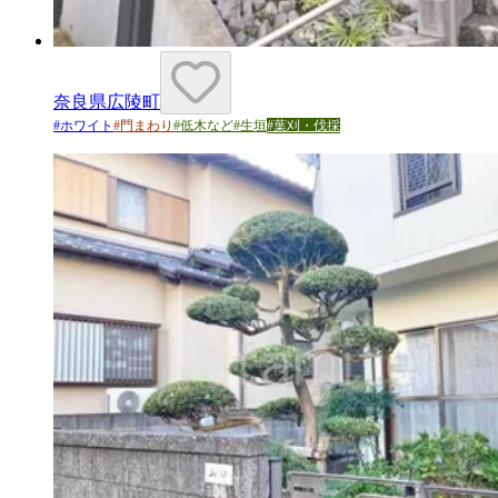
奈良県広陵町
#
ホワイト
#
門まわり
#
低木など
#
生垣
#
葉刈・伐採