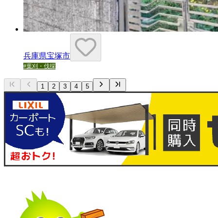
兵庫県宝塚市
#
葉刈・伐採
1
2
3
4
5