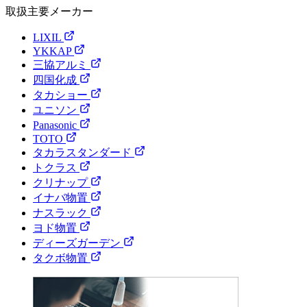
取扱主要メーカー
LIXIL
YKKAP
三協アルミ
四国化成
タカショー
ユニソン
Panasonic
TOTO
タカラスタンダード
トクラス
クリナップ
イナバ物置
ナスラック
ヨド物置
ディーズガーデン
タクボ物置