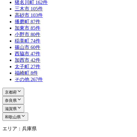
猪名川町
162件
三木市
105件
高砂市
103件
播磨町
87件
加東市
85件
小野市
80件
稲美町
74件
篠山市
60件
西脇市
47件
加西市
42件
太子町
27件
福崎町
8件
その他
267件
京都府
奈良県
滋賀県
和歌山県
エリア：兵庫県