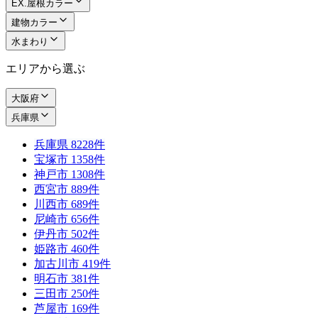
EX.屋根カラー
建物カラー
水まわり
エリアから選ぶ
大阪府
兵庫県
兵庫県
8228件
宝塚市
1358件
神戸市
1308件
西宮市
889件
川西市
689件
尼崎市
656件
伊丹市
502件
姫路市
460件
加古川市
419件
明石市
381件
三田市
250件
芦屋市
169件