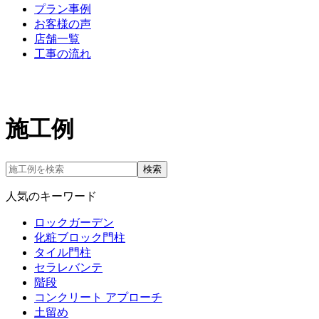
プラン事例
お客様の声
店舗一覧
工事の流れ
施工例
検索
人気のキーワード
ロックガーデン
化粧ブロック門柱
タイル門柱
セラレバンテ
階段
コンクリート アプローチ
土留め