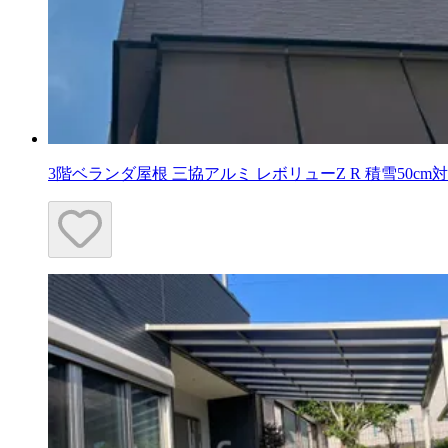
3階ベランダ屋根 三協アルミ レボリューZ R 積雪50cm