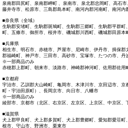
泉南郡田尻町、泉南郡岬町 、泉南市、泉北郡忠岡町、高石
藤井寺市、松原市、三島郡島本町、南河内郡河南町、南河内
■奈良県（全域）
生駒郡安堵町、生駒郡斑鳩町、生駒郡三郷町、生駒郡平群町
町、五條市、御所市、桜井市、磯城郡川西町、磯城郡田原本
■兵庫県
相生市、明石市、赤穂市、芦屋市、尼崎市、伊丹市、揖保郡
郡福崎町、神戸市、三田市、高砂市、宝塚市、たつの市、丹
※一部商品のみ
赤穂郡上郡町、朝来市、淡路市、神崎郡神河町、佐用郡佐用
■京都府
宇治市、乙訓郡大山崎町、亀岡市、木津川市、京田辺市、京
町・宇治田原町）、長岡京市、向日市、八幡市
※一部商品のみ
綾部市、京都市（北区、右京区、左京区、上京区、中京区、
■滋賀県
犬上郡甲良町、犬上郡多賀町、犬上郡豊郷町、愛知郡愛荘町
根市、守山市、野洲市、栗東市