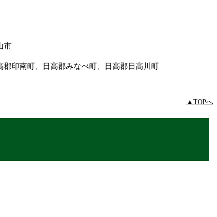
山市
高郡印南町、日高郡みなべ町、日高郡日高川町
▲TOPへ