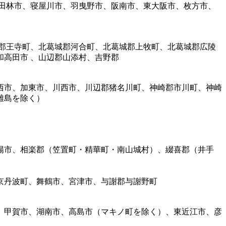
田林市、寝屋川市、羽曳野市、阪南市、東大阪市、枚方市、
郡王寺町、北葛城郡河合町、北葛城郡上牧町、北葛城郡広陵
高田市 、山辺郡山添村、吉野郡
西市、加東市、川西市、川辺郡猪名川町、神崎郡市川町、神崎
離島を除く）
陽市、相楽郡（笠置町・精華町・南山城村）、綴喜郡（井手
京丹波町、舞鶴市、宮津市、与謝郡与謝野町
、甲賀市、湖南市、高島市（マキノ町を除く）、東近江市、彦