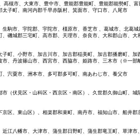
市、高槻市、大東市、豊中市、豊能郡豊能町、豊能郡能勢町、富
郡太子町、南河内郡千早赤阪村、箕面市、守口市、八尾市
、生駒市、宇陀郡、宇陀市、橿原市、香芝市 、葛城市、北葛城
町、磯城郡三宅町、高市郡、天理市、奈良市、大和郡山市、大和
太子町、小野市、加古川市、加古郡稲美町、加古郡播磨町、加
波市、丹波篠山市、西宮市、西脇市、姫路市、三木市（※一部
町、宍粟市、洲本市、多可郡多可町、南あわじ市、養父市
都市（伏見区・山科区・西京区・南区）、久世郡久御山町、城
下京区、東山区）、相楽郡和束町、南丹市、福知山市、船井郡
、近江八幡市、大津市、蒲生郡日野町、蒲生郡竜王町、草津市