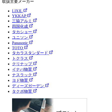
取扱主要メーカー
LIXIL
YKKAP
三協アルミ
四国化成
タカショー
ユニソン
Panasonic
TOTO
タカラスタンダード
トクラス
クリナップ
イナバ物置
ナスラック
ヨド物置
ディーズガーデン
タクボ物置