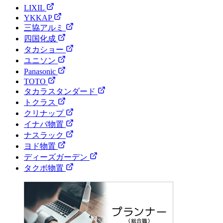
LIXIL
YKKAP
三協アルミ
四国化成
タカショー
ユニソン
Panasonic
TOTO
タカラスタンダード
トクラス
クリナップ
イナバ物置
ナスラック
ヨド物置
ディーズガーデン
タクボ物置