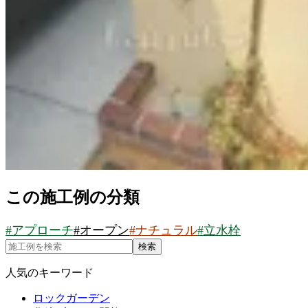
この施工例の分類
#
アプローチ
#
オープン
#
ナチュラル
#
立水栓
検索
人気のキーワード
ロックガーデン