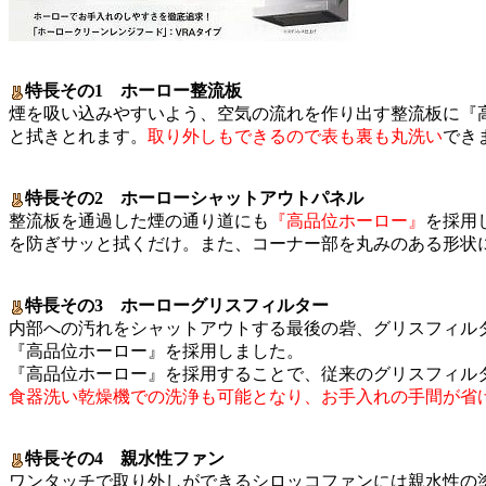
特長その1 ホーロー整流板
煙を吸い込みやすいよう、空気の流れを作り出す整流板に『
と拭きとれます。
取り外しもできるので表も裏も丸洗い
でき
特長その2 ホーローシャットアウトパネル
整流板を通過した煙の通り道にも
『高品位ホーロー』
を採用
を防ぎサッと拭くだけ。また、コーナー部を丸みのある形状
特長その3 ホーローグリスフィルター
内部への汚れをシャットアウトする最後の砦、グリスフィル
『高品位ホーロー』を採用しました。
『高品位ホーロー』を採用することで、従来のグリスフィル
食器洗い乾燥機での洗浄も可能となり、お手入れの手間が省
特長その4 親水性ファン
ワンタッチで取り外しができるシロッコファンには親水性の