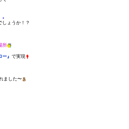
。。
でしょうか！？
場所
ロー』
で実現
れました〜