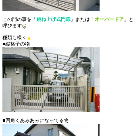
この門の事を「
跳ね上げ式門扉
」または「
オーバードア
」と
呼びます
種類も様々
■縦格子の物
■四角くあみあみになってる物