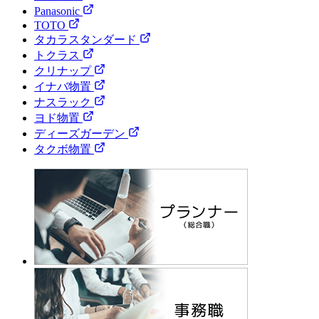
Panasonic
TOTO
タカラスタンダード
トクラス
クリナップ
イナバ物置
ナスラック
ヨド物置
ディーズガーデン
タクボ物置