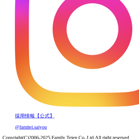
採用情報【公式】
@famitei.saiyou
Copyright(C)2006-2025.Family Teien Co.,Ltd.All right reserved