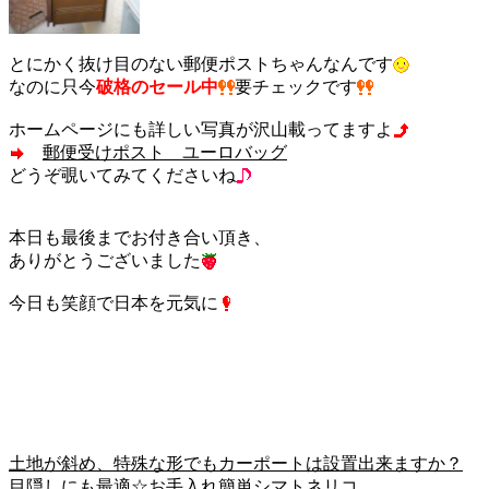
とにかく抜け目のない郵便ポストちゃんなんです
なのに只今
破格のセール中
要チェックです
ホームページにも詳しい写真が沢山載ってますよ
郵便受けポスト ユーロバッグ
どうぞ覗いてみてくださいね
本日も最後までお付き合い頂き、
ありがとうございました
今日も笑顔で日本を元気に
土地が斜め、特殊な形でもカーポートは設置出来ますか？
目隠しにも最適☆お手入れ簡単シマトネリコ