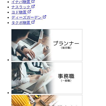
イナバ物置
ナスラック
ヨド物置
ディーズガーデン
タクボ物置