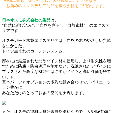
外構工事も、体にやさしい天然素材にこだわるなら．．．
お薦めのエクステリア商品を扱う会社をご紹介します。
日本オスモ株式会社の製品
は、
"自然に溶け込み"、"自然を彩る"、"自然素材" のエクステ
リアです。
オスモガード木製エクステリアは、自然の木のやさしい質感
を生かした、
ドイツ生まれのガーデンシステム。
部材には厳選された北欧パイン材を使用し、より耐久性を増
すために防腐・防虫処理を施すなど、洗練されたデザインに
プラスされた高度な機能性はさすがドイツと高い評価を得て
います。
基本パーツとオプションの多彩な組み合わせで、バリエーシ
ョン豊かに、
あなただけのとっておきの空間を実現します。
また、オスモの塗料は無公害自然塗料なので、人や動植物に