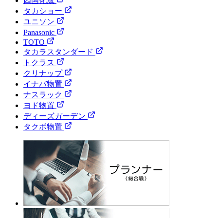
四国化成
タカショー
ユニソン
Panasonic
TOTO
タカラスタンダード
トクラス
クリナップ
イナバ物置
ナスラック
ヨド物置
ディーズガーデン
タクボ物置