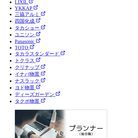
LIXIL
YKKAP
三協アルミ
四国化成
タカショー
ユニソン
Panasonic
TOTO
タカラスタンダード
トクラス
クリナップ
イナバ物置
ナスラック
ヨド物置
ディーズガーデン
タクボ物置