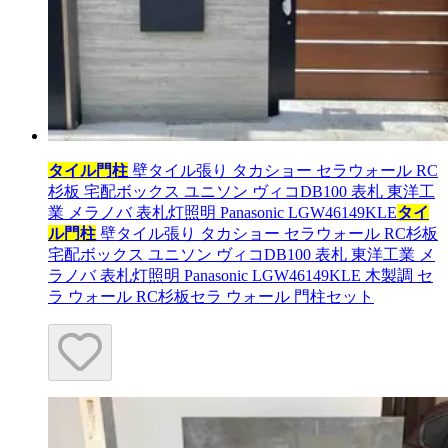
タイル門柱
壁タイル張り タカショー セラウォール RC
杉板 宅配ボックス ユニソン ヴィコDB100 表札 東洋工
業 メラノバ 表札灯照明 Panasonic LGW46149KLE
タイ
ル門柱
壁タイル張り タカショー セラウォール RC杉板
宅配ボックス ユニソン ヴィコDB100 表札 東洋工業 メ
ラノバ 表札灯照明 Panasonic LGW46149KLE 木製調 セ
ラ ウォール RC杉板セラ ウォール 門柱セット