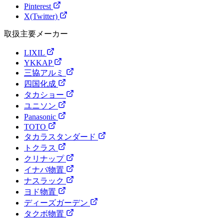
Pinterest
X(Twitter)
取扱主要メーカー
LIXIL
YKKAP
三協アルミ
四国化成
タカショー
ユニソン
Panasonic
TOTO
タカラスタンダード
トクラス
クリナップ
イナバ物置
ナスラック
ヨド物置
ディーズガーデン
タクボ物置