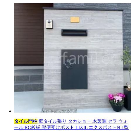
タイル門柱
壁タイル張り タカショー 木製調 セラ ウォ
ール RC杉板 郵便受けポスト LIXIL エクスポストN-1型