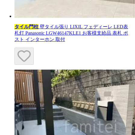
タイル門柱
壁タイル張り LIXIL フェディーレ LED表
札灯 Panasonic LGW46147KLE1 お客様支給品 表札 ポ
スト インターホン 取付