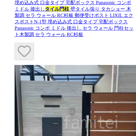
埋め込み式 口金タイプ 宅配ボックス Panasonic コンボ
ミドル 後出し
タイル門柱
壁タイル張り タカショー 木
製調 セラ ウォール RC杉板 郵便受けポスト LIXIL エク
スポストN-1型 埋め込み式 口金タイプ 宅配ボックス
Panasonic コンボ ミドル 後出し セラ ウォール 門柱セッ
ト木製調 セラ ウォール RC杉板