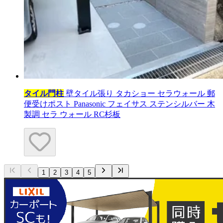
タイル門柱
壁タイル張り タカショー セラウォール 郵
便受けポスト Panasonic フェイサス ステンシルバー 木
製調 セラ ウォール RC杉板
1
2
3
4
5