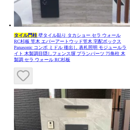
タイル門柱
壁タイル貼り タカショー セラ ウォール
RC杉板 笠木 エバーアートウッド笠木 宅配ボックス
Panasonic コンボ ミドル 後出し 表札照明 モジュールラ
イト 木製調目隠しフェンス塀 プランパーツ 75角柱 木
製調 セラ ウォール RC杉板