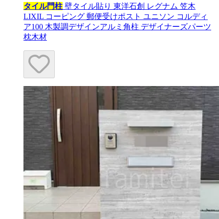
タイル門柱
壁タイル貼り 東洋石創 レグナム 笠木
LIXIL コーピング 郵便受けポスト ユニソン コルディ
ア100 木製調デザインアルミ角柱 デザイナーズパーツ
枕木材