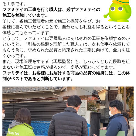
る工事です。
ファミテイの工事を行う職人は、必ずファミテイの
施工を勉強しています。
そして、各施工管理者の元で施工と採算を学び、お
客様に喜んでいただくことで、自分たちも利益を得るということを
体感してもらっています。
どうして、ファミテイは専属職人にそれぞれの工事を依頼するのか
というと、「利益の根源を理解した職人」は、次も仕事を依頼して
もらう為に、求められた品質と約束された工期に向けて、全力を注
ぐからです。
また、現場管理をする者（現場監督）も、しっかりとした段取を組
まないと施工班に迷惑が掛るので、姿勢が変わってきます。
ファミテイは、お客様にお届けする商品の品質の維持には、この体
制がベストであると判断しています。