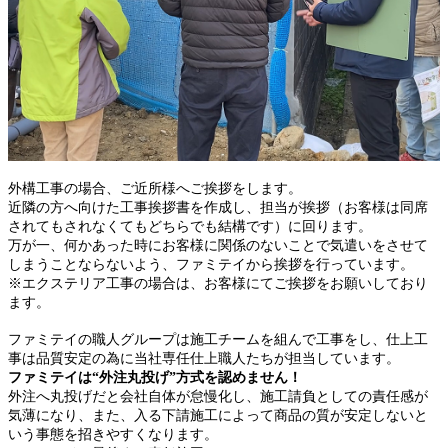
外構工事の場合、ご近所様へご挨拶をします。
近隣の方へ向けた工事挨拶書を作成し、担当が挨拶（お客様は同席
されてもされなくてもどちらでも結構です）に回ります。
万が一、何かあった時にお客様に関係のないことで気遣いをさせて
しまうことならないよう、ファミテイから挨拶を行っています。
※エクステリア工事の場合は、お客様にてご挨拶をお願いしており
ます。
ファミテイの職人グループは施工チームを組んで工事をし、仕上工
事は品質安定の為に当社専任仕上職人たちが担当しています。
ファミテイは“外注丸投げ”方式を認めません！
外注へ丸投げだと会社自体が怠慢化し、施工請負としての責任感が
気薄になり、また、入る下請施工によって商品の質が安定しないと
いう事態を招きやすくなります。