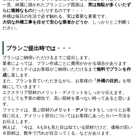
一見、綺麗に描かれたプランニング図面は、
実は無駄が多くいたず
らに複雑なもの
だったりするのです・・・
外構は毎日の生活で必ず触れる、実は重要な要素です。
大切な外構工事を任せて安心な業者かどうか
、しっかりとご判断く
ださい。
プランご提出時では・・・
プランはご納得いただけるまでご提出します。
業者によっては、プラン作成ごとに費用がかかる場合があります
が、ファミテイはお客様がご納得いただけるまで
無料でプランを作
成
し直します。
また、プランを見ていただきながら、お客様の
「外構の目的」
を明
確にしていきます！
エクステリア部材のメリット・デメリットをしっかり伝えます。
どうしても予算の都合で、高い部材を選べない時ってあると思いま
す。
ファミテイは、選ぶ部材の
メリット
・
デメリット
をしっかりとお客
様に伝え、デメリット部分についてはお客様にあったカバー方法を
お伝えします。
例えば、「今は、AもBも見た目は似ている部材だけど、価格の安い
Ｂ部材は、数年で汚れが目立ってくる」などがあります。