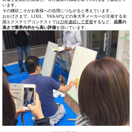
います。
その継続こそがお客様への信用につながると考えています。
おかげさまで、LIXIL、YKKAPなどの各大手メーカーが主催する全
国エクステリアコンテストでは
25年連続して受賞
するなど、
品質の
高さで業界内外から高い評価
を頂いています。