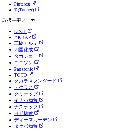
Pinterest
X(Twitter)
取扱主要メーカー
LIXIL
YKKAP
三協アルミ
四国化成
タカショー
ユニソン
Panasonic
TOTO
タカラスタンダード
トクラス
クリナップ
イナバ物置
ナスラック
ヨド物置
ディーズガーデン
タクボ物置