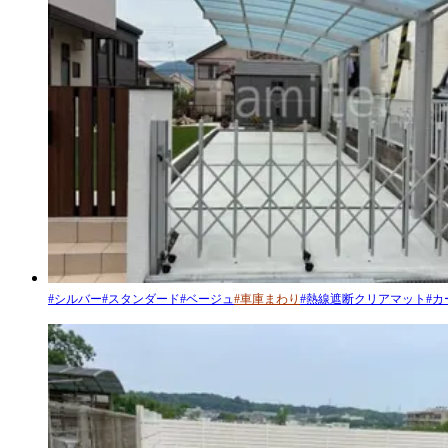
#
シルバー
#
スタンダード
#
ベージュ
#
車庫まわり
#
熱線遮断クリアマット
#
カ