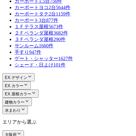
カーポート1.5台
756件
カーポートヨコ2台
5644件
カーポートタテ2台
1159件
カーポート3台
877件
１Ｆテラス屋根
5673件
２Ｆベランダ屋根
3682件
３Ｆベランダ屋根
290件
サンルーム
1660件
手すり
947件
ゲート・シャッター
1627件
シェード・日よけ
101件
EX.デザイン
EX.カラー
EX.屋根カラー
建物カラー
水まわり
エリアから選ぶ
大阪府