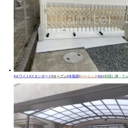
#
ホワイト
#
スタンダード
#
オープン
#
木製調
#
ベーシック
#
白
#
目隠し塀・フ