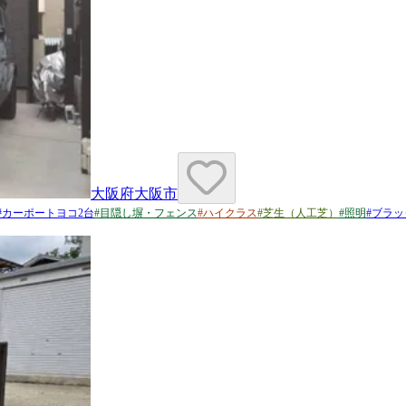
大阪府大阪市
#
カーポートヨコ2台
#
目隠し塀・フェンス
#
ハイクラス
#
芝生（人工芝）
#
照明
#
ブラッ