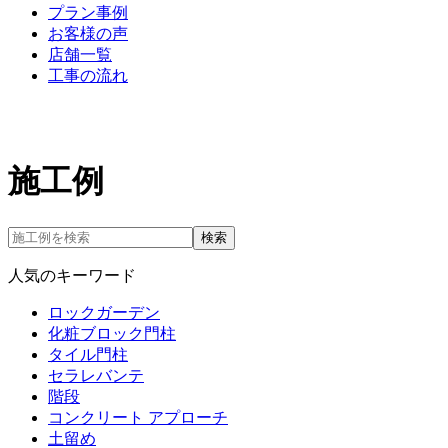
プラン事例
お客様の声
店舗一覧
工事の流れ
施工例
検索
人気のキーワード
ロックガーデン
化粧ブロック門柱
タイル門柱
セラレバンテ
階段
コンクリート アプローチ
土留め