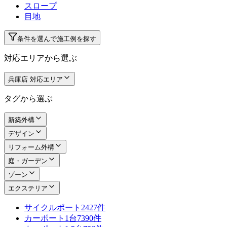
スロープ
目地
条件を選んで施工例を探す
対応エリアから選ぶ
兵庫店 対応エリア
タグから選ぶ
新築外構
デザイン
リフォーム外構
庭・ガーデン
ゾーン
エクステリア
サイクルポート
2427件
カーポート1台
7390件