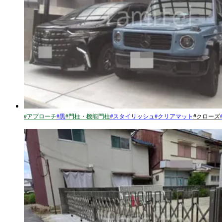
#
アプローチ
#
黒
#
門柱・機能門柱
#
スタイリッシュ
#
クリアマット
#
クローズ