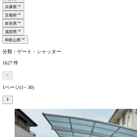
兵庫県
京都府
奈良県
滋賀県
和歌山県
分類：ゲート・シャッター
1627
件
1ページ
(1~ 30)