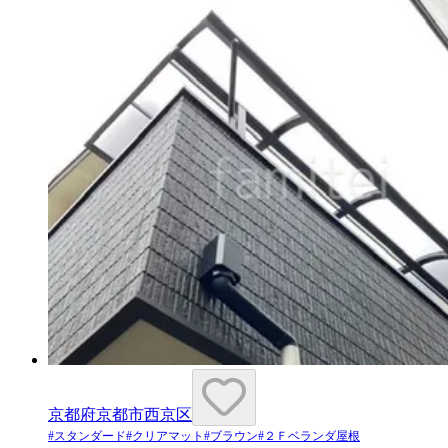
京都府京都市西京区
#
スタンダード
#
クリアマット
#
ブラウン
#
２Ｆベランダ屋根