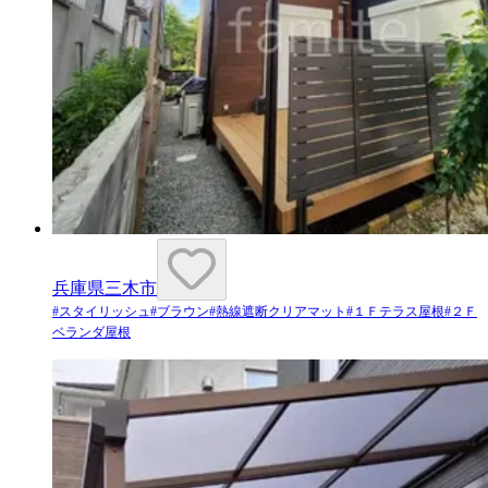
兵庫県三木市
#
スタイリッシュ
#
ブラウン
#
熱線遮断クリアマット
#
１Ｆテラス屋根
#
２Ｆ
ベランダ屋根