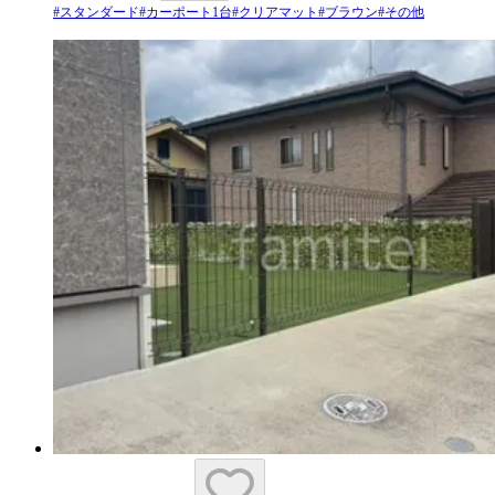
#
スタンダード
#
カーポート1台
#
クリアマット
#
ブラウン
#
その他