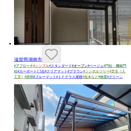
滋賀県湖南市
#
アプローチ
#
シンプル
#
スタンダード
#
オープン
#
ベージュ
#
門柱・機能門
柱
#
カーポート1.5台
#
クリアマット
#
ブラウン
#
シンボルツリー
#
芝生（人
工芝）
#
照明
#
ブルーマット
#
１Ｆテラス屋根
#
低木など
#
物置
#
グリーン