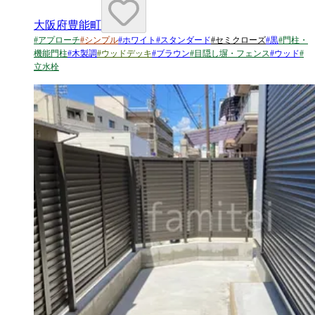
大阪府豊能町
#
アプローチ
#
シンプル
#
ホワイト
#
スタンダード
#
セミクローズ
#
黒
#
門柱・
機能門柱
#
木製調
#
ウッドデッキ
#
ブラウン
#
目隠し塀・フェンス
#
ウッド
#
立水栓