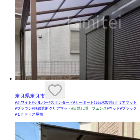
奈良県奈良市
#
ホワイト
#
シルバー
#
スタンダード
#
カーポート1台
#
木製調
#
クリアマット
#
ブラウン
#
熱線遮断クリアマット
#
目隠し塀・フェンス
#
ウッド
#
ブラック
#
１Ｆテラス屋根