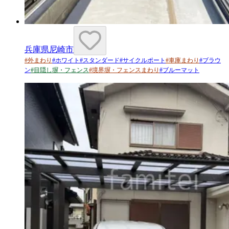
兵庫県尼崎市
#
外まわり
#
ホワイト
#
スタンダード
#
サイクルポート
#
車庫まわり
#
ブラウ
ン
#
目隠し塀・フェンス
#
境界塀・フェンスまわり
#
ブルーマット