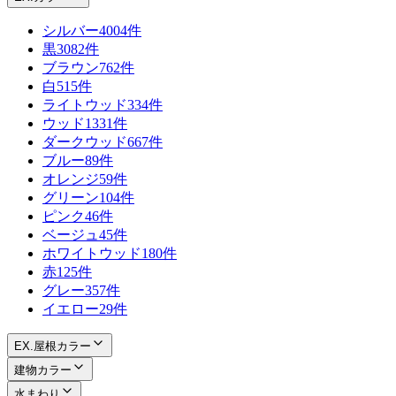
シルバー
4004件
黒
3082件
ブラウン
762件
白
515件
ライトウッド
334件
ウッド
1331件
ダークウッド
667件
ブルー
89件
オレンジ
59件
グリーン
104件
ピンク
46件
ベージュ
45件
ホワイトウッド
180件
赤
125件
グレー
357件
イエロー
29件
EX.屋根カラー
建物カラー
水まわり