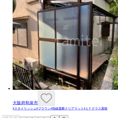
大阪府和泉市
#
スタイリッシュ
#
ブラウン
#
熱線遮断クリアマット
#
１Ｆテラス屋根