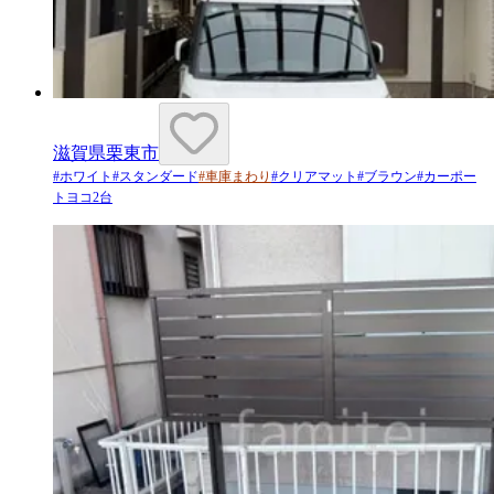
滋賀県栗東市
#
ホワイト
#
スタンダード
#
車庫まわり
#
クリアマット
#
ブラウン
#
カーポー
トヨコ2台