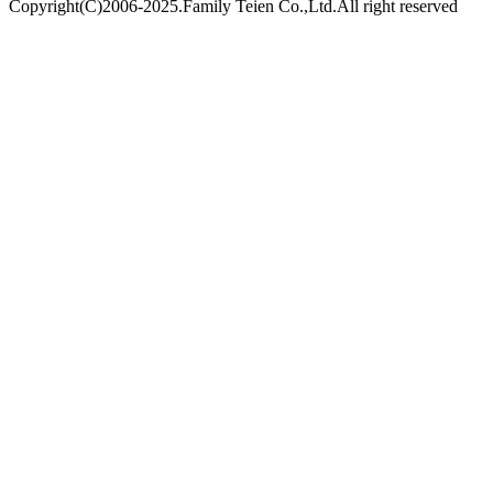
Copyright(C)2006-2025.Family Teien Co.,Ltd.All right reserved