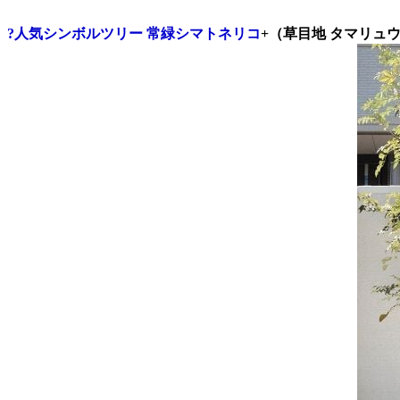
?人気シンボルツリー 常緑シマトネリコ
+（草目地 タマリュ