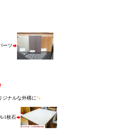
パーツ
リジナルな外構に
ル1枚石