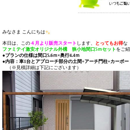
みなさま こんにちは
本日は、この
４月より販売スタート
します、
とってもお得
な
ファミテイ激安オリジナル外構 狭小地間口5ｍセット
をご紹
●
プランの仕様は間口5.6ｍ×奥行4.4ｍ
●内容：車1台とアプローチ部分の土間+アーチ門柱+カーポ
（※見積詳細は下記にございます）