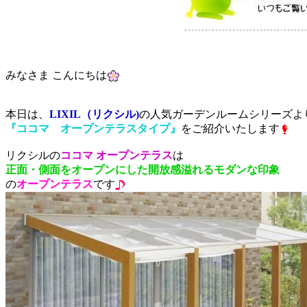
みなさま こんにちは
本日は、
LIXIL（リクシル)
の人気ガーデンルームシリーズよ
『ココマ オープンテラスタイプ』
をご紹介いたします
リクシルの
ココマ オープンテラス
は
正面・側面をオープンにした開放感溢れるモダンな印象
の
オープンテラス
です