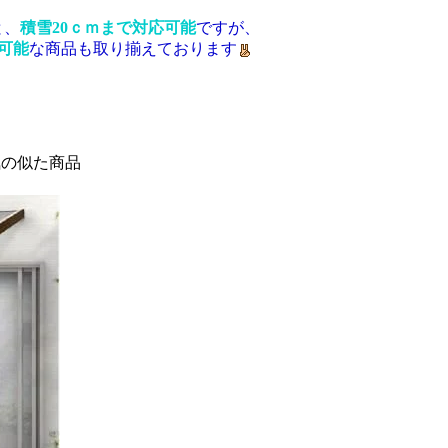
と、
積雪20ｃｍまで対応可能
ですが、
可能
な商品も取り揃えております
気の似た商品