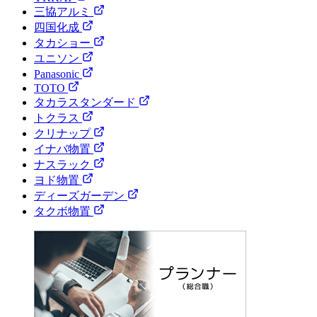
三協アルミ
四国化成
タカショー
ユニソン
Panasonic
TOTO
タカラスタンダード
トクラス
クリナップ
イナバ物置
ナスラック
ヨド物置
ディーズガーデン
タクボ物置