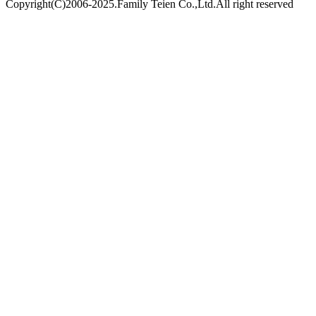
Copyright(C)2006-2025.Family Teien Co.,Ltd.All right reserved