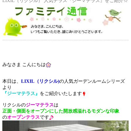
LIXIL（リクシル） 人気テラス『ジーマテラス』をご紹介☆
みなさま こんにちは
本日は、
LIXIL（リクシル)
の人気ガーデンルームシリーズ
より
『ジーマテラス』
をご紹介いたします
リクシルの
ジーマテラス
は
正面・側面をオープンにした開放感溢れるモダンな印象
の
オープンテラス
です