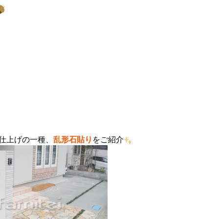
仕上げの一種、
乱形石貼り
をご紹介