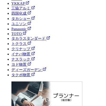
YKKAP
三協アルミ
四国化成
タカショー
ユニソン
Panasonic
TOTO
タカラスタンダード
トクラス
クリナップ
イナバ物置
ナスラック
ヨド物置
ディーズガーデン
タクボ物置