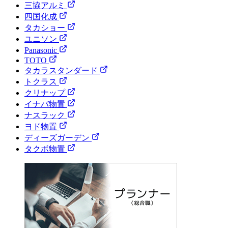
三協アルミ
四国化成
タカショー
ユニソン
Panasonic
TOTO
タカラスタンダード
トクラス
クリナップ
イナバ物置
ナスラック
ヨド物置
ディーズガーデン
タクボ物置