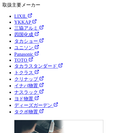
取扱主要メーカー
LIXIL
YKKAP
三協アルミ
四国化成
タカショー
ユニソン
Panasonic
TOTO
タカラスタンダード
トクラス
クリナップ
イナバ物置
ナスラック
ヨド物置
ディーズガーデン
タクボ物置