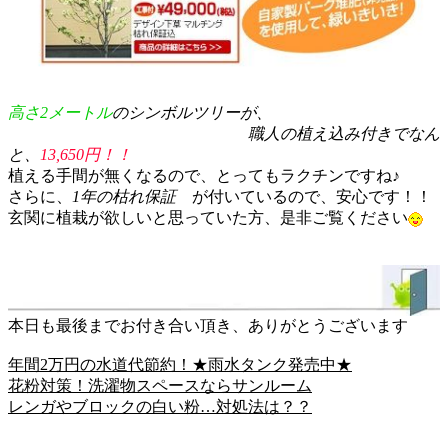
高さ2メートル
のシンボルツリーが、
職人の植え込み付きでなん
と、
13,650円！！
植える手間が無くなるので、とってもラクチンですね♪
さらに、
1年の枯れ保証
が付いているので、安心です！！
玄関に植栽が欲しいと思っていた方、是非ご覧ください
本日も最後までお付き合い頂き、ありがとうございます
年間2万円の水道代節約！★雨水タンク発売中★
花粉対策！洗濯物スペースならサンルーム
レンガやブロックの白い粉…対処法は？？