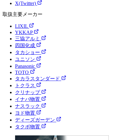
X(Twitter)
取扱主要メーカー
LIXIL
YKKAP
三協アルミ
四国化成
タカショー
ユニソン
Panasonic
TOTO
タカラスタンダード
トクラス
クリナップ
イナバ物置
ナスラック
ヨド物置
ディーズガーデン
タクボ物置