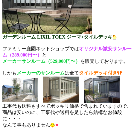
ガーデンルーム LIXIL TOEX ジーマ+タイルデッキ
ファミリー庭園ネットショップでは
オリジナル激安サンルー
ム（289,000円〜）
と
メーカーサンルーム（529,000円〜）
を販売しております。
しかも
メーカーのサンルーム
は全て
タイルデッキ付き
工事代も送料もすべてポッキリ価格で含まれていますので、
商品は安いのに、工事代や送料を足したら結構なお値段
に・・・
なんて事もありません