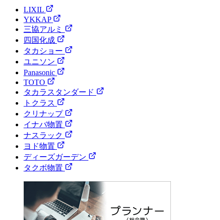
LIXIL
YKKAP
三協アルミ
四国化成
タカショー
ユニソン
Panasonic
TOTO
タカラスタンダード
トクラス
クリナップ
イナバ物置
ナスラック
ヨド物置
ディーズガーデン
タクボ物置