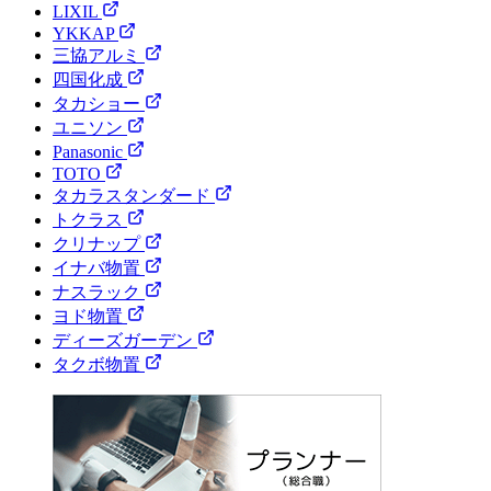
LIXIL
YKKAP
三協アルミ
四国化成
タカショー
ユニソン
Panasonic
TOTO
タカラスタンダード
トクラス
クリナップ
イナバ物置
ナスラック
ヨド物置
ディーズガーデン
タクボ物置