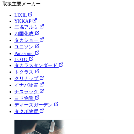
取扱主要メーカー
LIXIL
YKKAP
三協アルミ
四国化成
タカショー
ユニソン
Panasonic
TOTO
タカラスタンダード
トクラス
クリナップ
イナバ物置
ナスラック
ヨド物置
ディーズガーデン
タクボ物置