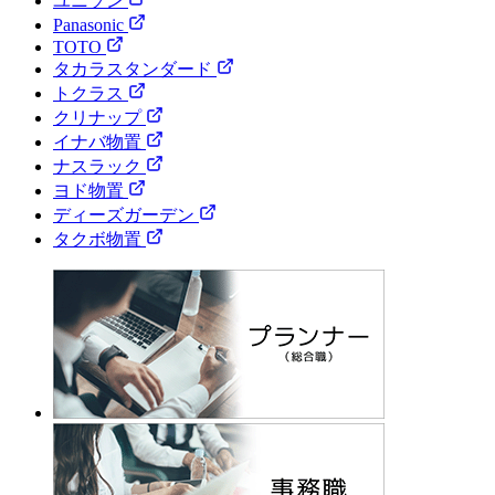
ユニソン
Panasonic
TOTO
タカラスタンダード
トクラス
クリナップ
イナバ物置
ナスラック
ヨド物置
ディーズガーデン
タクボ物置