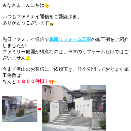
みなさまこんにちは
いつもファミテイ通信をご愛読頂き、
ありがとうございます
先日ファミテイ通信で
車庫リフォーム工事
の施工例をご紹介
しましたが、
ファミリー庭園が得意なのは、車庫のリフォームだけではご
ざいません
今まで沢山のお客様にご依頼頂き、只今公開しております施
工例数は
なんと
１８００件以上