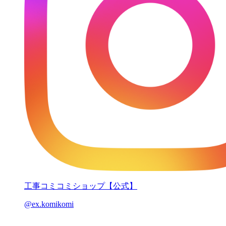
工事コミコミショップ【公式】
@ex.komikomi