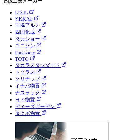
取扱主要メーカー
LIXIL
YKKAP
三協アルミ
四国化成
タカショー
ユニソン
Panasonic
TOTO
タカラスタンダード
トクラス
クリナップ
イナバ物置
ナスラック
ヨド物置
ディーズガーデン
タクボ物置