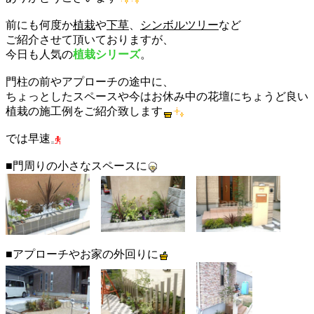
前にも何度か
植栽
や
下草
、
シンボルツリー
など
ご紹介させて頂いておりますが、
今日も人気の
植栽シリーズ
。
門柱の前やアプローチの途中に、
ちょっとしたスペースや今はお休み中の花壇にちょうど良い
植栽の
施工例
をご紹介致します
では早速
■門周りの小さなスペースに
■アプローチやお家の外回りに