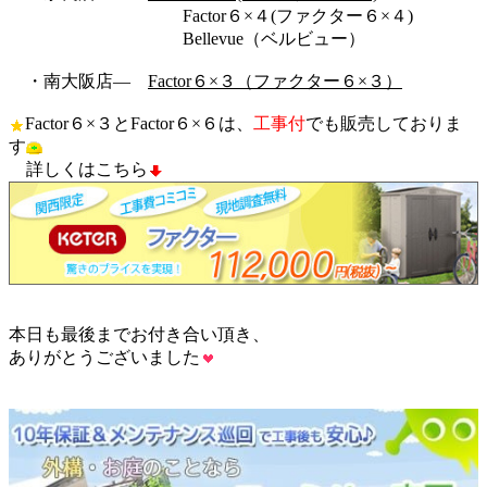
Factor６×４(ファクター６×４)
Bellevue（ベルビュー）
・南大阪店―
Factor６×３（ファクター６×３）
Factor６×３とFactor６×６は、
工事付
でも販売しておりま
す
詳しくはこちら
本日も最後までお付き合い頂き、
ありがとうございました