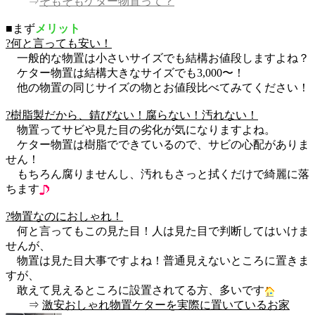
⇒
そもそもケター物置って？
■まず
メリット
?何と言っても安い！
一般的な物置は小さいサイズでも結構お値段しますよね？
ケター物置は結構大きなサイズでも3,000〜！
他の物置の同じサイズの物とお値段比べてみてください！
?樹脂製だから、錆びない！腐らない！汚れない！
物置ってサビや見た目の劣化が気になりますよね。
ケター物置は樹脂でできているので、サビの心配がありま
せん！
もちろん腐りませんし、汚れもさっと拭くだけで綺麗に落
ちます
?物置なのにおしゃれ！
何と言ってもこの見た目！人は見た目で判断してはいけま
せんが、
物置は見た目大事ですよね！普通見えないところに置きま
すが、
敢えて見えるところに設置されてる方、多いです
⇒
激安おしゃれ物置ケターを実際に置いているお家