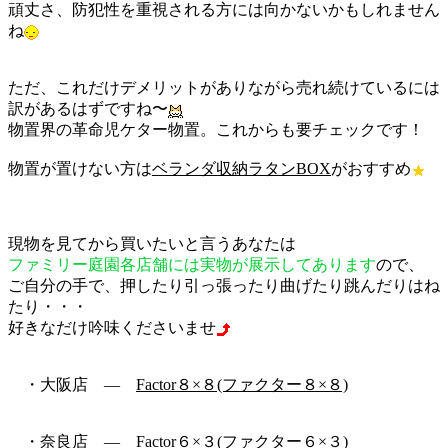
頑丈さ、防犯性を重視される方には向かないかもしれません
ね
ただ、これだけデメリットがありながら売れ続けているには
訳があるはずですね〜
物置界の革命児ケター物置。これからも要チェックです！
物置が置けない方は
ベランダ収納ラタンBOX
がおすすめ
現物を見てから買いたいと言うあなたは
ファミリー庭園各店舗には実物が展示してあります
ので、
ご自分の手で、押したり引っ張ったり曲げたり跳んだりはね
たり・・・
好きなだけ吟味くださいませ
・大阪店 ―
Factor８×８(ファクター８×８)
・奈良店 ―
Factor６×３(ファクター６×３)