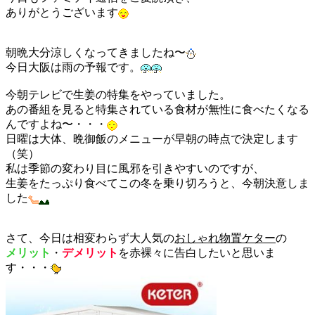
ありがとうございます
朝晩大分涼しくなってきましたね〜
今日大阪は雨の予報です。
今朝テレビで生姜の特集をやっていました。
あの番組を見ると特集されている食材が無性に食べたくなる
んですよね〜・・・
日曜は大体、晩御飯のメニューが早朝の時点で決定します
（笑）
私は季節の変わり目に風邪を引きやすいのですが、
生姜をたっぷり食べてこの冬を乗り切ろうと、今朝決意しま
した
さて、今日は相変わらず大人気の
おしゃれ物置ケター
の
メリット
・
デメリット
を赤裸々に告白したいと思いま
す・・・