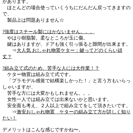
があります。
ほとんどの場合使っていくうちにだんだん戻ってきますの
で、
製品上は問題ありません☆
?強度はスチール製にはかないません。。。
やはり樹脂製。柔なところが玉に傷。
鍵はありますが、ドアも強く引っ張ると隙間が出来ます。
⇒
大人気 おしゃれ物置ケター：鍵ってどのくらい頑
丈？
?組み立て式のため、苦手な人には大作業！？
ケター物置は組み立て式です。
「プラモデル感覚で結構楽しかった！」と言う方もいらっ
しゃいますが、
苦手な方には大変かもしれません。。。
女性一人では組み立ては出来ないかと思います。
安全面も考え、２人以上で組み立てをして頂きたいです。
⇒
激安おしゃれ物置 ケターの組み立て方が詳しく知り
たい！
デメリットはこんな感じですかね〜。