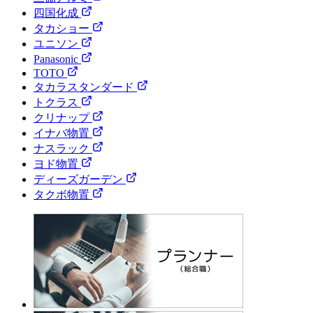
四国化成
タカショー
ユニソン
Panasonic
TOTO
タカラスタンダード
トクラス
クリナップ
イナバ物置
ナスラック
ヨド物置
ディーズガーデン
タクボ物置