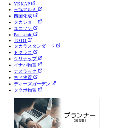
YKKAP
三協アルミ
四国化成
タカショー
ユニソン
Panasonic
TOTO
タカラスタンダード
トクラス
クリナップ
イナバ物置
ナスラック
ヨド物置
ディーズガーデン
タクボ物置