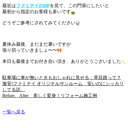
最近は
ファミテイのHP
を見て、この門扉にしたいと
最初から指定のお客様も多いです
どうぞご参考にされてみてください
夏休み最後、まだまだ暑いですが
張り切っていきましょ〜〜
本日も最後までお付き合い頂き、ありがとうございました
駐車場に車が無いときもおしゃれに見せる：草目路って？
激安!ファミテイ オリジナルサンルーム 安いのにシッカリ
してる訳。
Before、After 美しく変身！リフォーム施工例
一覧へ戻る