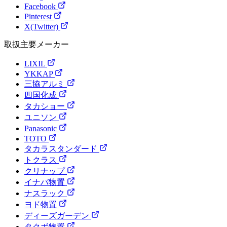
Facebook
Pinterest
X(Twitter)
取扱主要メーカー
LIXIL
YKKAP
三協アルミ
四国化成
タカショー
ユニソン
Panasonic
TOTO
タカラスタンダード
トクラス
クリナップ
イナバ物置
ナスラック
ヨド物置
ディーズガーデン
タクボ物置