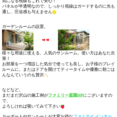
気になる視線もこれで安心！
パネルが半透明なので、しっかり視線はガードするのに光も
通し、圧迫感も与えません
ガーデンルームの設置。
様々な用途に使える、人気のサンルーム。使い方はあなた次
第！
お部屋を一つ増設した気分で使っても良し。お子様のプレイ
ルームに。またはドアを開けてティータイムや優雅に朝ごは
んなんていうのも贅沢
などなど。
まだまだ沢山の施工例が
ファミリー庭園HP
にございますの
で、
よろしければ覗いてみて下さい
カーポートやサンルームが大変お得な
ファミテイ インター