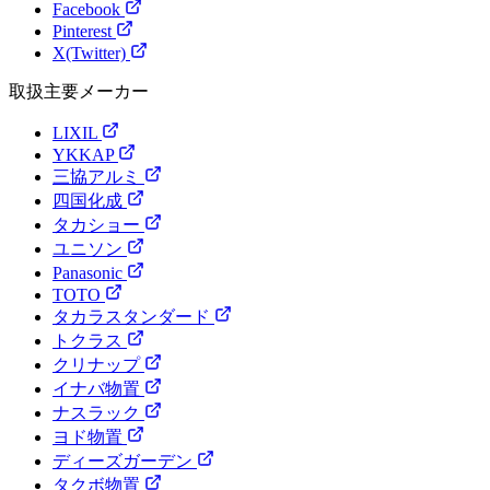
Facebook
Pinterest
X(Twitter)
取扱主要メーカー
LIXIL
YKKAP
三協アルミ
四国化成
タカショー
ユニソン
Panasonic
TOTO
タカラスタンダード
トクラス
クリナップ
イナバ物置
ナスラック
ヨド物置
ディーズガーデン
タクボ物置