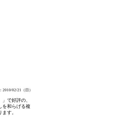
2010/02/21（日）
）」で好評の、
しを和らげる複
ります。