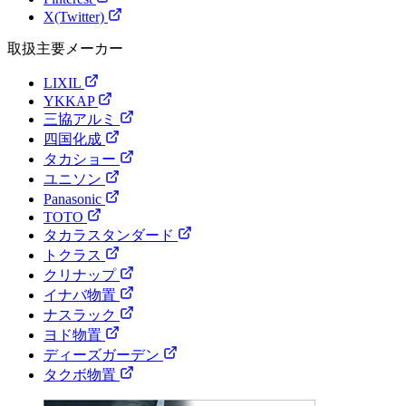
X(Twitter)
取扱主要メーカー
LIXIL
YKKAP
三協アルミ
四国化成
タカショー
ユニソン
Panasonic
TOTO
タカラスタンダード
トクラス
クリナップ
イナバ物置
ナスラック
ヨド物置
ディーズガーデン
タクボ物置