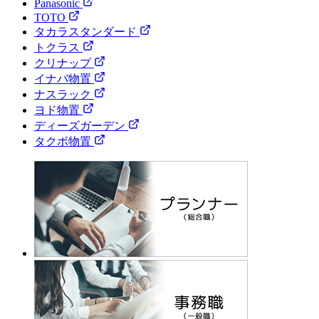
Panasonic
TOTO
タカラスタンダード
トクラス
クリナップ
イナバ物置
ナスラック
ヨド物置
ディーズガーデン
タクボ物置