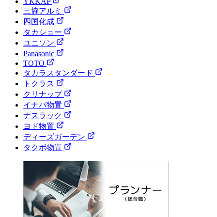
YKKAP
三協アルミ
四国化成
タカショー
ユニソン
Panasonic
TOTO
タカラスタンダード
トクラス
クリナップ
イナバ物置
ナスラック
ヨド物置
ディーズガーデン
タクボ物置