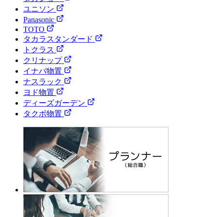
ユニソン
Panasonic
TOTO
タカラスタンダード
トクラス
クリナップ
イナバ物置
ナスラック
ヨド物置
ディーズガーデン
タクボ物置