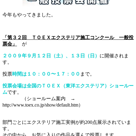
今年もやってきました。
「第３２回 ＴＯＥＸエクステリア施工コンクール 一般投
票会」
が
２００９年９月１２日（土）、１３日（日）
に開催されま
す。
投票
時間は１０：００〜１７：００
まで。
投票会場は全国のＴＯＥＸ（東洋エクステリア）ショールー
ム
です。
（ショールーム案内 →
http://www.toex.co.jp/show/default.htm）
部門ごとにエクステリア施工実例が約200点展示されていま
す。
その中から、お気に入りの作品を選んで投票します。