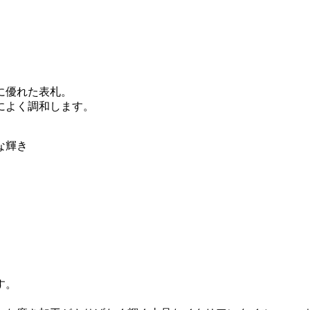
。
に優れた表札。
によく調和します。
な輝き
す。