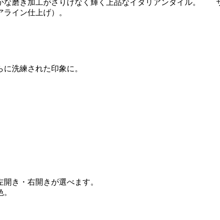
かな磨き加工がさりげなく輝く上品なイタリアンタイル。 
アライン仕上げ）。
らに洗練された印象に。
左開き・右開きが選べます。
色。