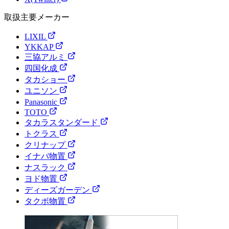
取扱主要メーカー
LIXIL
YKKAP
三協アルミ
四国化成
タカショー
ユニソン
Panasonic
TOTO
タカラスタンダード
トクラス
クリナップ
イナバ物置
ナスラック
ヨド物置
ディーズガーデン
タクボ物置